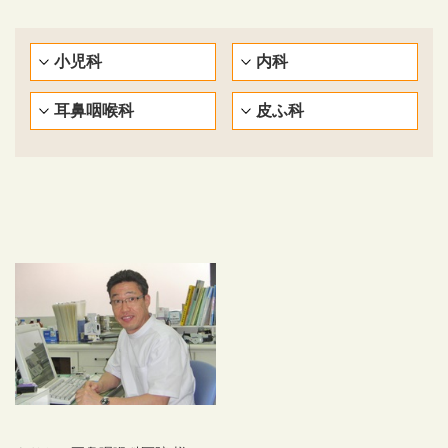
小児科
内科
耳鼻咽喉科
皮ふ科