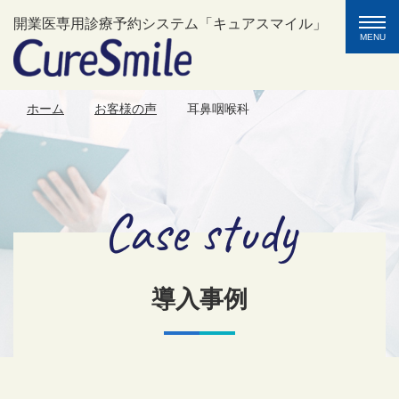
toggle
開業医専用診療予約システム「キュアスマイル」
naviga
MENU
ホーム
お客様の声
耳鼻咽喉科
Case study
導入事例