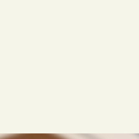
「ラクLINE」は国内アクティブユーザー数8900万人を誇
るLINEを活用した、オンライン診療予約システムです。
ユーザーは専用アプリをダウンロードする必要もなく、普
段のやりとりと同じ感覚で使えるので安心です。
急な診察時間の変更、ワクチンの入荷減少などのお知らせ
を一斉配信でサポートできます。
ラクLINE