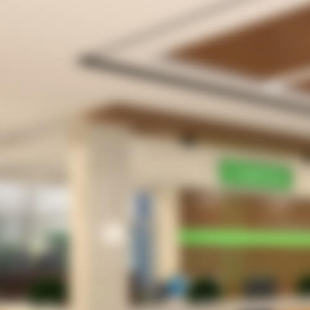
受
待
院
患