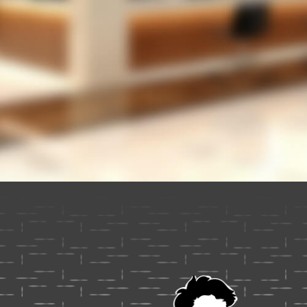
L
053-
TEL