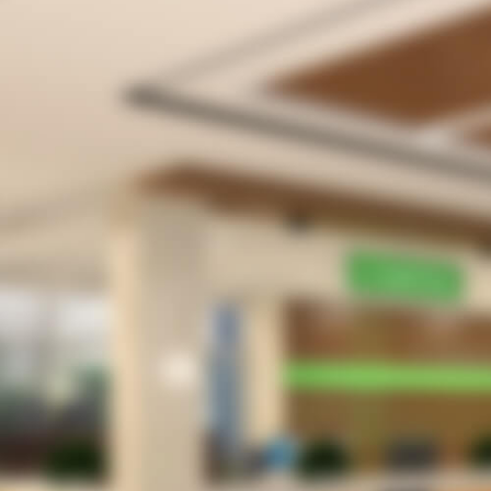
受
待
院
患