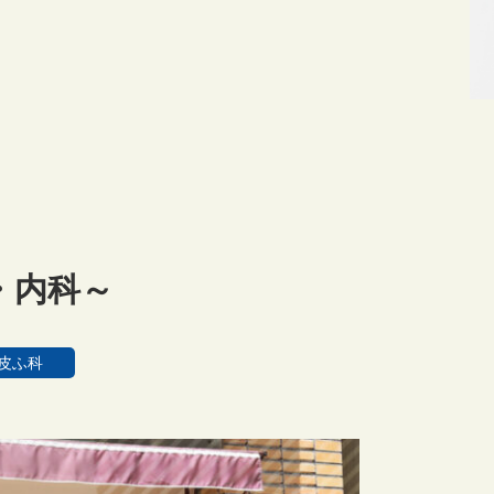
都・内科～
皮ふ科