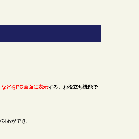
。
などをPC画面に表示
する、お役立ち機能で
い対応ができ、