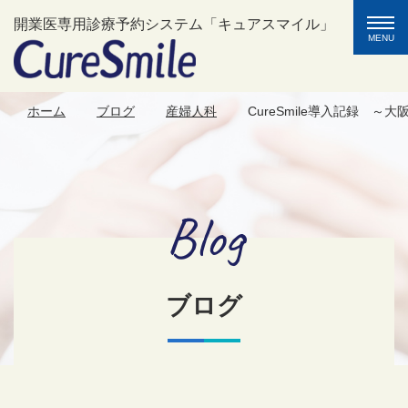
toggle
開業医専用診療予約システム「キュアスマイル」
naviga
MENU
ホーム
ブログ
産婦人科
CureSmile導入記録 ～
Blog
ブログ