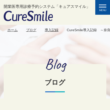
toggle
開業医専用診療予約システム「キュアスマイル」
naviga
MENU
ホーム
ブログ
導入記録
CureSmile導入記録 ～
Blog
ブログ