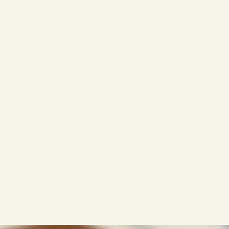
「ラクLINE」は国内アクティブユーザー数8900万人を誇
るLINEを活用した、オンライン診療予約システムです。
ユーザーは専用アプリをダウンロードする必要もなく、普
段のやりとりと同じ感覚で使えるので安心です。
急な診察時間の変更、ワクチンの入荷減少などのお知らせ
を一斉配信でサポートできます。