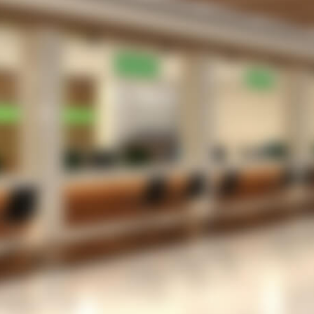
受付業務の無駄・手間をなくしたい。
待合室や駐車場で患者さんを待たせてしまってい
る。
院内感染防止のため、３密を回避したい
患者さんは、さほど多くないがメリットはあるの
だろうか？
LINEでの運用を考えているが、設定が難しいの
では？
053-489-5256
TEL