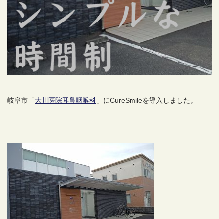
岐阜市「
大川医院耳鼻咽喉科
」にCureSmileを導入しました。