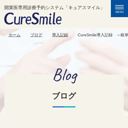
toggle
開業医専用診療予約システム「キュアスマイル」
naviga
MENU
ホーム
ブログ
導入記録
CureSmile導入記録 ～
Blog
ブログ