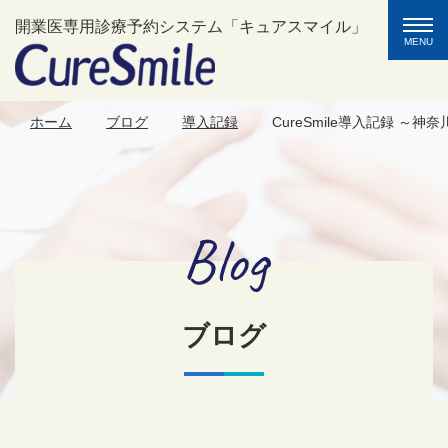
toggle
開業医専用診療予約システム「キュアスマイル」
naviga
MENU
ホーム
ブログ
導入記録
CureSmile導入記録 ～
Blog
ブログ